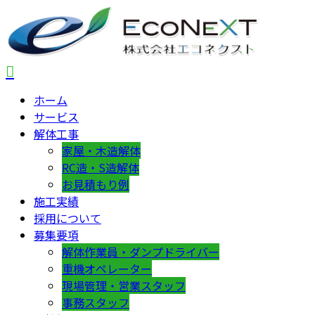
ホーム
サービス
解体工事
家屋・木造解体
RC造・S造解体
お見積もり例
施工実績
採用について
募集要項
解体作業員・ダンプドライバー
重機オペレーター
現場管理・営業スタッフ
事務スタッフ