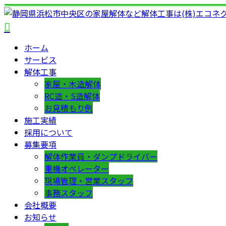
ホーム
サービス
解体工事
家屋・木造解体
RC造・S造解体
お見積もり例
施工実績
採用について
募集要項
解体作業員・ダンプドライバー
重機オペレーター
現場管理・営業スタッフ
事務スタッフ
会社概要
お知らせ