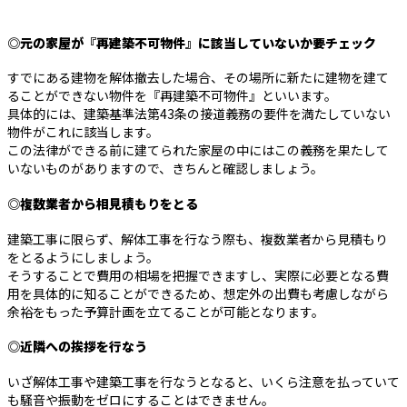
◎元の家屋が『再建築不可物件』に該当していないか要チェック
すでにある建物を解体撤去した場合、その場所に新たに建物を建て
ることができない物件を『再建築不可物件』といいます。
具体的には、建築基準法第43条の接道義務の要件を満たしていない
物件がこれに該当します。
この法律ができる前に建てられた家屋の中にはこの義務を果たして
いないものがありますので、きちんと確認しましょう。
◎複数業者から相見積もりをとる
建築工事に限らず、解体工事を行なう際も、複数業者から見積もり
をとるようにしましょう。
そうすることで費用の相場を把握できますし、実際に必要となる費
用を具体的に知ることができるため、想定外の出費も考慮しながら
余裕をもった予算計画を立てることが可能となります。
◎近隣への挨拶を行なう
いざ解体工事や建築工事を行なうとなると、いくら注意を払っていて
も騒音や振動をゼロにすることはできません。