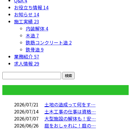
Q&A
4
お役立ち情報
14
お知らせ
14
施工実績
23
内装解体
4
木造
7
鉄筋コンクリート造
2
鉄骨造
9
業務紹介
57
求人情報
29
コラム
2026/07/21
土地の造成って何をす…
2026/07/14
土木工事の仕事は資格…
2026/07/07
大型施設の解体も！安…
2026/06/26
庭をおしゃれに！庭の…