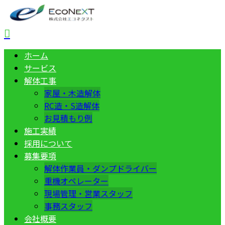
ホーム
サービス
解体工事
家屋・木造解体
RC造・S造解体
お見積もり例
施工実績
採用について
募集要項
解体作業員・ダンプドライバー
重機オペレーター
現場管理・営業スタッフ
事務スタッフ
会社概要