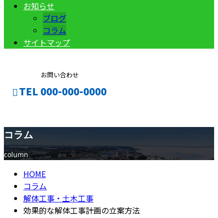
お知らせ
ブログ
コラム
サイトマップ
お問い合わせ
TEL 000-000-0000
コラム
CONTACT
ENTRY
column
HOME
コラム
解体工事・土木工事
効果的な解体工事計画の立案方法