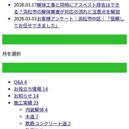
2026.03.17
解体工事と同時にアスベスト除去はでき
る？浜松市の解体業者が対応の流れと注意点を解説
2026.03.03
お客様アンケート｜浜松市中区｜「信頼し
てお任せできました」
月別アーカイブ
月を選択
カテゴリー
Q&A
4
お役立ち情報
14
お知らせ
14
施工実績
23
内装解体
4
木造
7
鉄筋コンクリート造
2