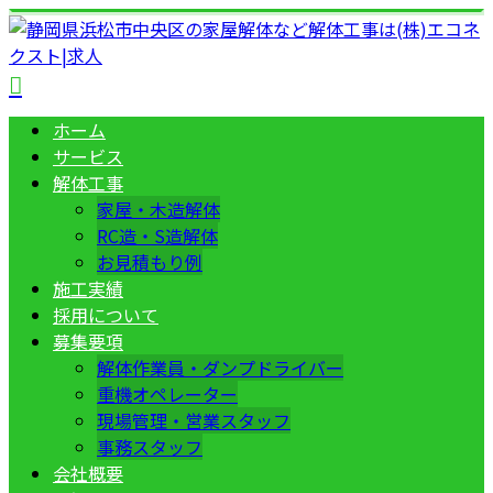
ホーム
サービス
解体工事
家屋・木造解体
RC造・S造解体
お見積もり例
施工実績
採用について
募集要項
解体作業員・ダンプドライバー
重機オペレーター
現場管理・営業スタッフ
事務スタッフ
会社概要