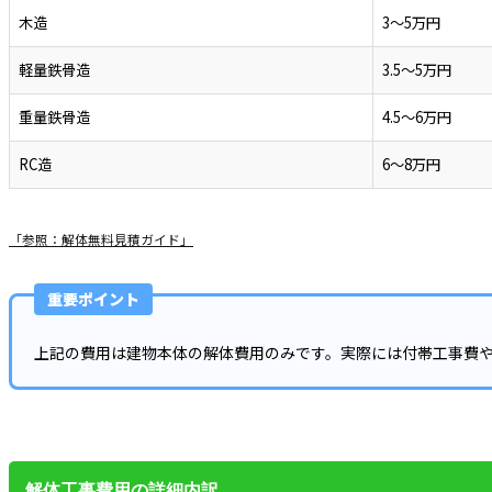
木造
3～5万円
軽量鉄骨造
3.5～5万円
重量鉄骨造
4.5～6万円
RC造
6～8万円
「参照：解体無料見積ガイド」
重要ポイント
上記の費用は建物本体の解体費用のみです。実際には付帯工事費
解体工事費用の詳細内訳