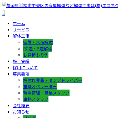
ホーム
サービス
解体工事
家屋・木造解体
RC造・S造解体
お見積もり例
施工実績
採用について
募集要項
解体作業員・ダンプドライバー
重機オペレーター
現場管理・営業スタッフ
事務スタッフ
会社概要
お知らせ