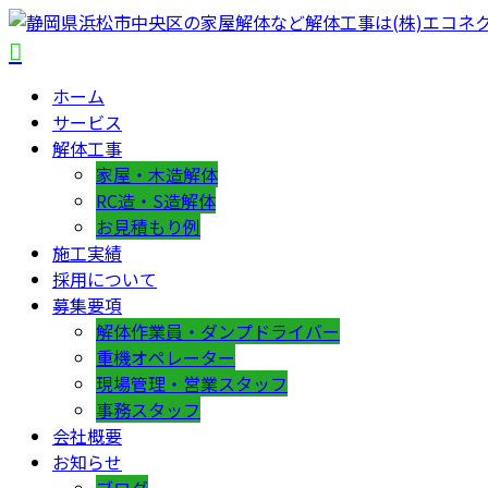
ホーム
サービス
解体工事
家屋・木造解体
RC造・S造解体
お見積もり例
施工実績
採用について
募集要項
解体作業員・ダンプドライバー
重機オペレーター
現場管理・営業スタッフ
事務スタッフ
会社概要
お知らせ